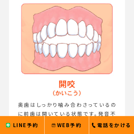
奥歯はしっかり噛み合わさっているの
に前歯は開いている状態です。発音不
良や口の乾燥からくる虫歯などの問題
LINE予約
WEB予約
電話をかける
があります。