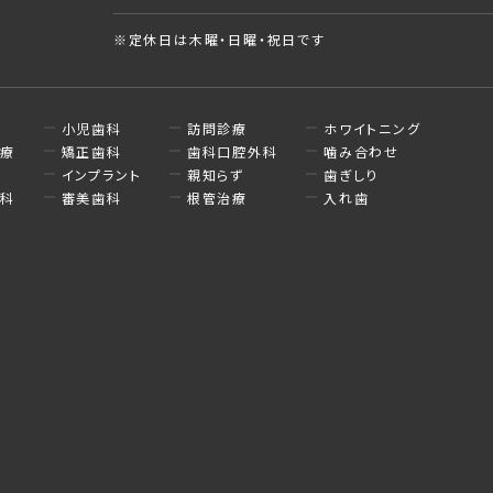
※定休日は木曜・日曜・祝日です
小児歯科
訪問診療
ホワイトニング
治療
矯正歯科
歯科口腔外科
噛み合わせ
病
インプラント
親知らず
歯ぎしり
歯科
審美歯科
根管治療
入れ歯