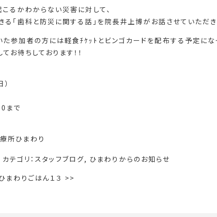
起こるかわからない災害に対して、
できる「歯科と防災に関する話」を院長井上博がお話させていただき
た参加者の方には軽食ﾁｹｯﾄとビンゴカードを配布する予定にな
てお待ちしております！！
日）
30まで
療所ひまわり
カテゴリ：
スタッフブログ
,
ひまわりからのお知らせ
ひまわりごはん１３
>>