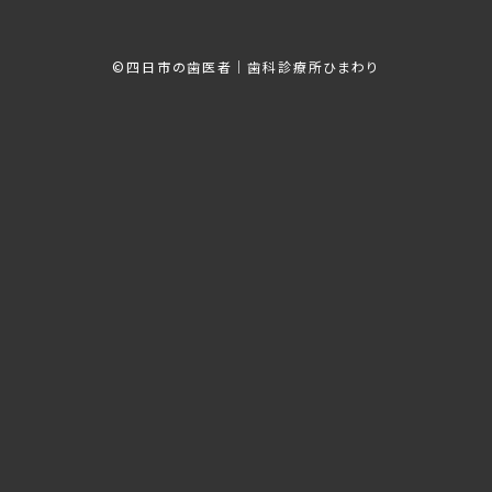
©︎四日市の歯医者｜歯科診療所ひまわり