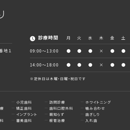
診療時間
月
火
水
木
金
土
２番地１
09:00〜13:00
●
●
●
×
●
●
14:00〜18:00
●
●
●
×
●
●
※定休日は木曜・日曜・祝日です
小児歯科
訪問診療
ホワイトニング
治療
矯正歯科
歯科口腔外科
噛み合わせ
病
インプラント
親知らず
歯ぎしり
歯科
審美歯科
根管治療
入れ歯