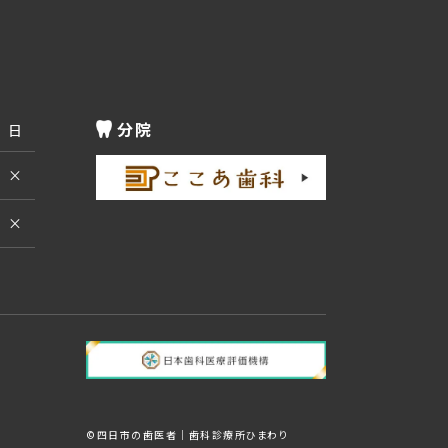
分院
日
×
×
©︎四日市の歯医者｜歯科診療所ひまわり